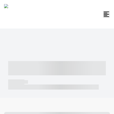
----- ----- -- ------ ---- ---- -- ----- -----
----- --- ------
----- -----
----- ----- -- ------ ---- ---- -- ----- ----- ----- --- ------