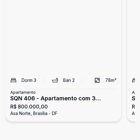
Dorm
3
Ban
2
78
m²
Apartamento
Apa
SQN 406 - Apartamento com 3
SQ
R$ 800.000,00
R$ 
quartos - nascente - vazado - vista
- 1
Asa Norte, Brasília - DF
Asa 
livre - aceita financiamento e FGTS -
fi
Asa Norte