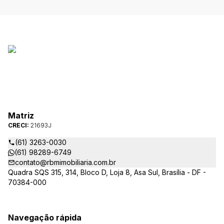
Matriz
CRECI:
21693J
(61) 3263-0030
(61) 98289-6749
contato@rbmimobiliaria.com.br
Quadra SQS 315, 314, Bloco D, Loja 8, Asa Sul, Brasília - DF -
70384-000
Navegação rápida