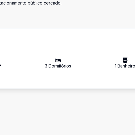
stacionamento público cercado.
²
3
Dormitório
s
1
Banheir