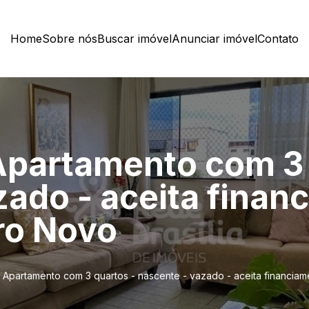
Home
Sobre nós
Buscar imóvel
Anunciar imóvel
Contato
partamento com 3 
zado - aceita finan
ro Novo
Apartamento com 3 quartos - nascente - vazado - aceita financia