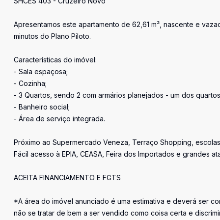
SHCES 403 - Cruzeiro Novo
Apresentamos este apartamento de 62,61 m², nascente e vazado
minutos do Plano Piloto.
Características do imóvel:
- Sala espaçosa;
- Cozinha;
- 3 Quartos, sendo 2 com armários planejados - um dos quartos 
- Banheiro social;
- Área de serviço integrada.
Próximo ao Supermercado Veneza, Terraço Shopping, escolas, p
Fácil acesso à EPIA, CEASA, Feira dos Importados e grandes ata
ACEITA FINANCIAMENTO E FGTS
*A área do imóvel anunciado é uma estimativa e deverá ser con
não se tratar de bem a ser vendido como coisa certa e discr