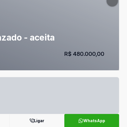
zado - aceita
R$ 480.000,00
Ligar
WhatsApp