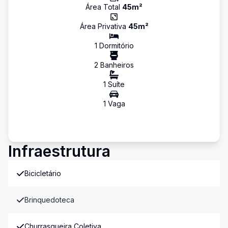
Área Total
45
m²
Área Privativa
45
m²
1
Dormitório
2
Banheiro
s
1
Suíte
1
Vaga
Infraestrutura
Bicicletário
Brinquedoteca
Churrasqueira Coletiva