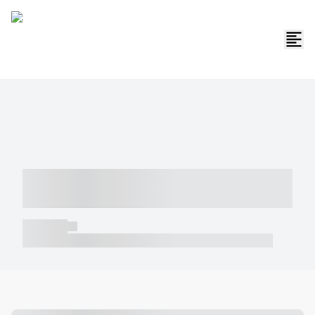
----- ----- -- ------ ---- ---- -- ----- -----
----- --- ------
----- -----
----- ----- -- ------ ---- ---- -- ----- ----- ----- --- ------