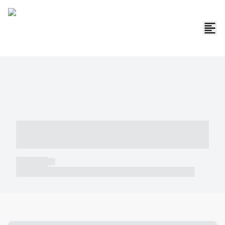
----- ----- -- ------ ---- ---- -- ----- -----
----- --- ------
----- -----
----- ----- -- ------ ---- ---- -- ----- ----- ----- --- ------