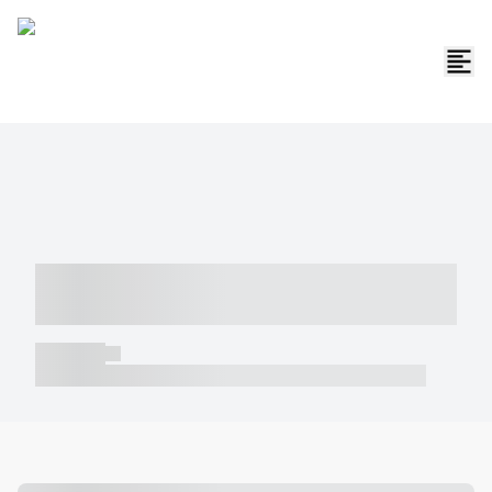
----- ----- -- ------ ---- ---- -- ----- -----
----- --- ------
----- -----
----- ----- -- ------ ---- ---- -- ----- ----- ----- --- ------