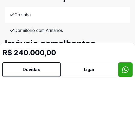
Cozinha
Dormitório com Armários
Imóveis semelhantes
R$ 240.000,00
Confira imóveis semelhantes
Dúvidas
Ligar
Cód:
CO10411
Comparar
Có