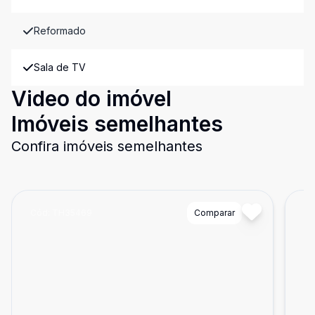
Reformado
Sala de TV
Video do imóvel
Imóveis semelhantes
Confira imóveis semelhantes
Cód:
TH35469
Comparar
Có