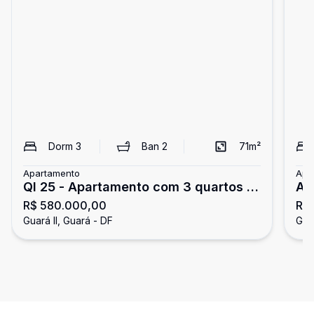
Dorm
3
Ban
2
71
m²
Apartamento
Apa
QI 25 - Apartamento com 3 quartos -
AU
R$ 580.000,00
R$ 
1 vaga - elevador - aceita
Guará II, Guará - DF
Guar
financiamento e FGTS - Guará II