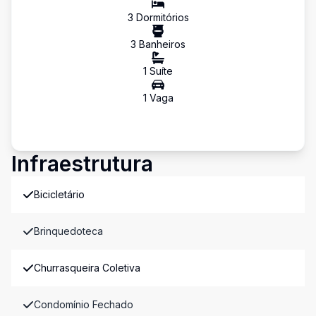
3
Dormitório
s
3
Banheiro
s
1
Suíte
1
Vaga
Infraestrutura
Bicicletário
Brinquedoteca
Churrasqueira Coletiva
Condomínio Fechado