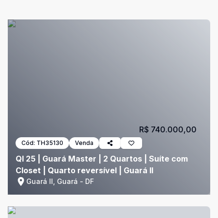
R$ 740.000,00
Cód:
TH35130
Venda
QI 25 | Guará Master | 2 Quartos | Suíte com
Closet | Quarto reversível | Guará II
Guará II, Guará - DF