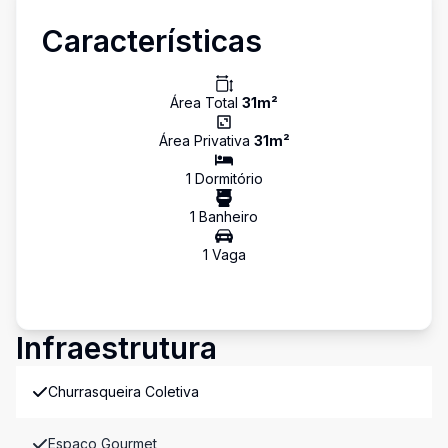
Características
Área Total
31
m²
Área Privativa
31
m²
1
Dormitório
1
Banheiro
1
Vaga
Infraestrutura
Churrasqueira Coletiva
Espaço Gourmet