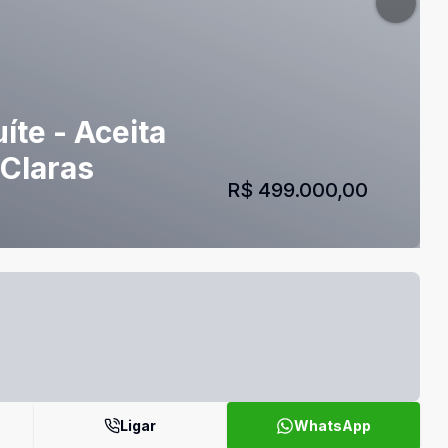
íte - Aceita
 Claras
R$ 499.000,00
Ligar
WhatsApp