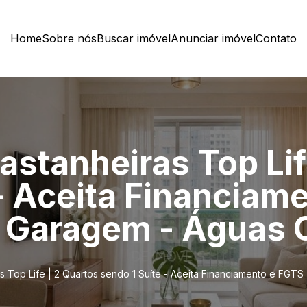
Home
Sobre nós
Buscar imóvel
Anunciar imóvel
Contato
astanheiras Top Lif
- Aceita Financiam
 Garagem - Águas 
s Top Life | 2 Quartos sendo 1 Suíte - Aceita Financiamento e FGT