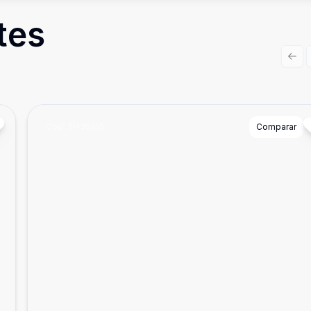
tes
Prev
Cód:
TH35255
Comparar