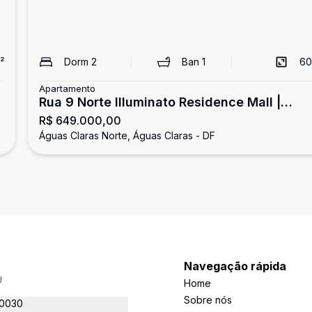
²
Dorm
2
Ban
1
60
Apartamento
Rua 9 Norte Illuminato Residence Mall |
R$ 649.000,00
Apartamento 2 Quartos sendo 1 Suíte - And
Águas Claras Norte, Águas Claras - DF
alto - Reformado - Aceita Financiamento e
FGTS - com 1 Vaga de Garagem Coberta -
Águas Claras
Navegação rápida
J
Home
Sobre nós
-0030