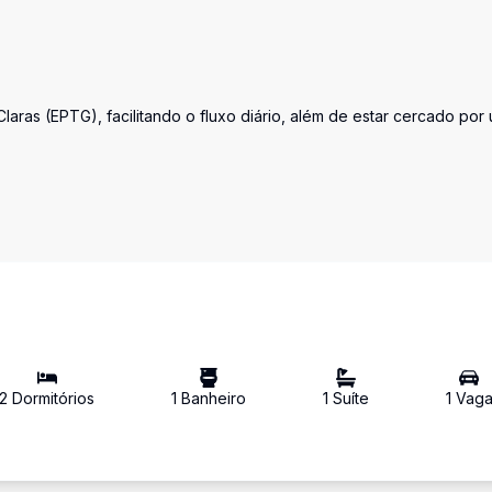
aras (EPTG), facilitando o fluxo diário, além de estar cercado por
2
Dormitório
s
1
Banheiro
1
Suíte
1
Vag