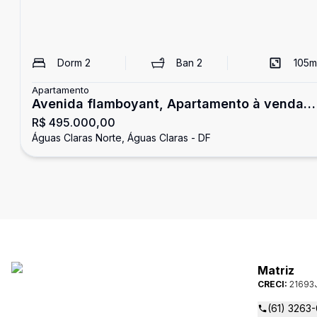
Dorm
2
Ban
2
105
m
Apartamento
Avenida flamboyant, Apartamento à venda
R$ 495.000,00
com 2 quartos e vaga de garagem no
Águas Claras Norte, Águas Claras - DF
Condomínio Solarium Park, Águas Claras.
Matriz
CRECI:
21693
(61) 3263