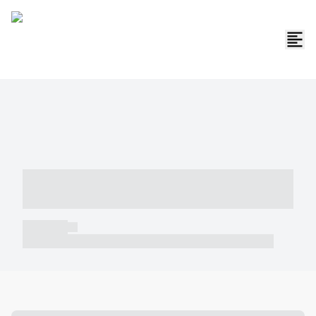
----- ----- -- ------ ---- ---- -- ----- -----
----- --- ------
----- -----
----- ----- -- ------ ---- ---- -- ----- ----- ----- --- ------