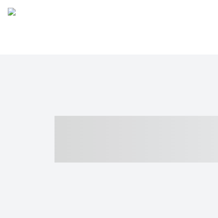
----- ----- -- -
- ------