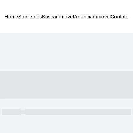
Home
Sobre nós
Buscar imóvel
Anunciar imóvel
Contato
----- ---- ---- -- ----
----- -----
----- ----- -- ------ ---- ---- -- ----- ----- ----- --- ------