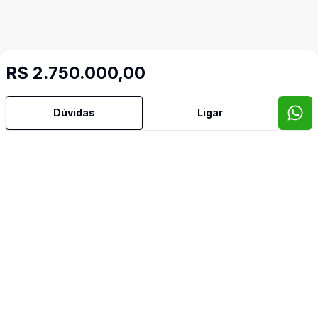
R$ 2.750.000,00
Dúvidas
Ligar
Mais informações
Aceita Pet
Água Quente
Ar Condicionado
Área de Serviço