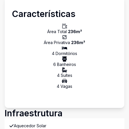
Características
Área Total
236
m²
Área Privativa
236
m²
4
Dormitório
s
6
Banheiro
s
4
Suíte
s
4
Vaga
s
Infraestrutura
Aquecedor Solar