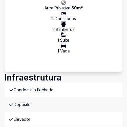
Área Privativa
50
m²
2
Dormitório
s
2
Banheiro
s
1
Suíte
1
Vaga
Infraestrutura
Condomínio Fechado
Depósito
Elevador