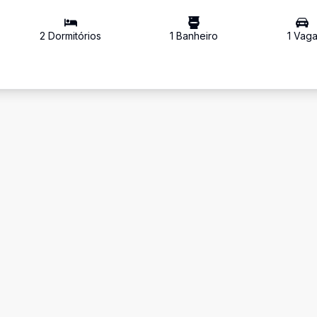
2
Dormitório
s
1
Banheiro
1
Vag