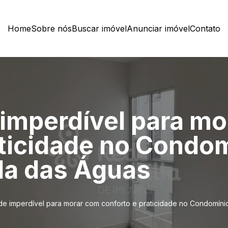
Home
Sobre nós
Buscar imóvel
Anunciar imóvel
Contato
imperdível para mo
aticidade no Condo
ila das Águas
e imperdível para morar com conforto e praticidade no Condomínio