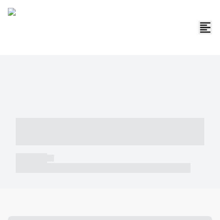
----- ----- -- ------ ---- ---- -- ----- -----
----- --- ------
----- -----
----- ----- -- ------ ---- ---- -- ----- ----- ----- --- ------