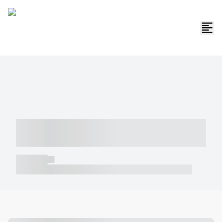
----- ----- -- ------ ---- ---- -- ----- -----
----- --- ------
----- -----
----- ----- -- ------ ---- ---- -- ----- ----- ----- --- ------