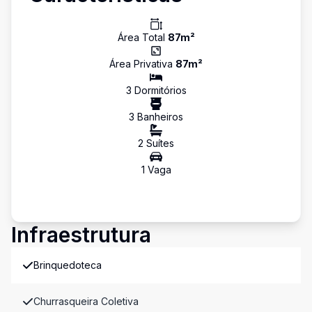
Área Total
87
m²
Área Privativa
87
m²
3
Dormitório
s
3
Banheiro
s
2
Suíte
s
1
Vaga
Infraestrutura
Brinquedoteca
Churrasqueira Coletiva