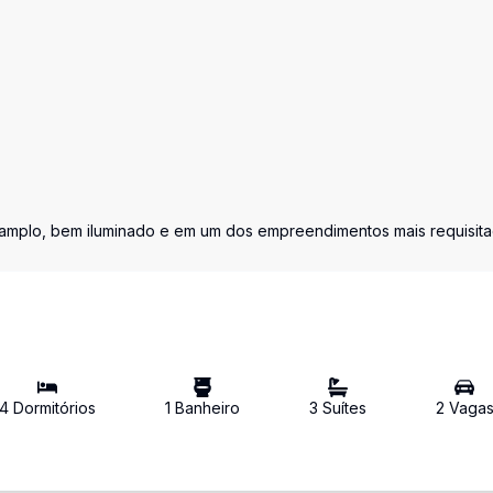
 amplo, bem iluminado e em um dos empreendimentos mais requisit
4
Dormitório
s
1
Banheiro
3
Suíte
s
2
Vaga