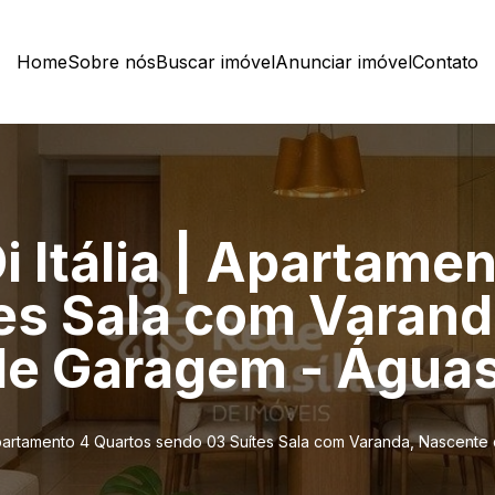
Home
Sobre nós
Buscar imóvel
Anunciar imóvel
Contato
i Itália | Apartame
es Sala com Varand
e Garagem - Águas
| Apartamento 4 Quartos sendo 03 Suítes Sala com Varanda, Nascent