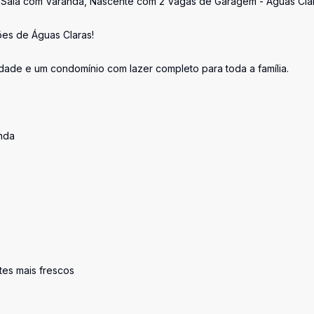
es, Sala com Varanda, Nascente com 2 Vagas de Garagem - Águas Cla
ões de Águas Claras!
idade e um condomínio com lazer completo para toda a família.
nda
tes mais frescos