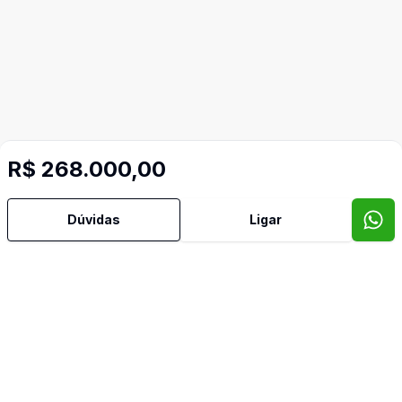
R$ 268.000,00
Mais informações
Dúvidas
Ligar
Aceita Pet
Video do imóvel
Imóveis semelhantes
Confira imóveis semelhantes