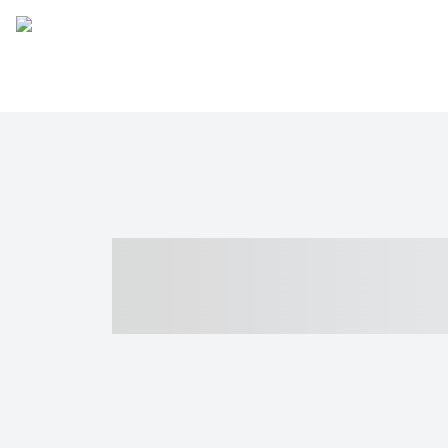
----- ----- -- -
- ------