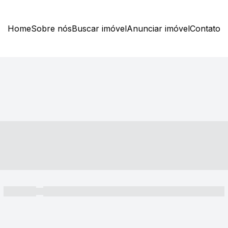
Home
Sobre nós
Buscar imóvel
Anunciar imóvel
Contato
----- ---- ---- -- ----
----- -----
----- ----- -- ------ ---- ---- -- ----- ----- ----- --- ------