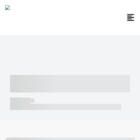
----- ----- -- ------ ---- ---- -- ----- -----
----- --- ------
----- -----
----- ----- -- ------ ---- ---- -- ----- ----- ----- --- ------