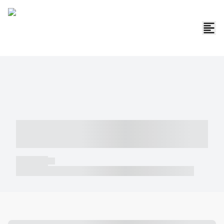
----- ----- -- ------ ---- ---- -- ----- -----
----- --- ------
----- -----
----- ----- -- ------ ---- ---- -- ----- ----- ----- --- ------