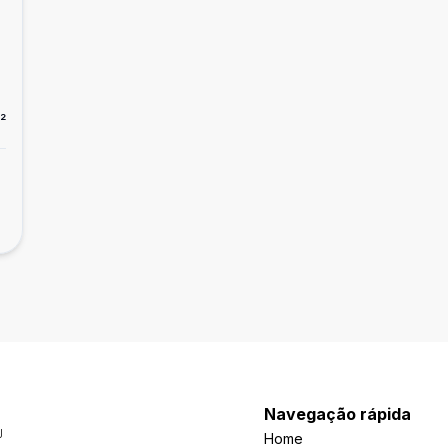
²
Navegação rápida
J
Home