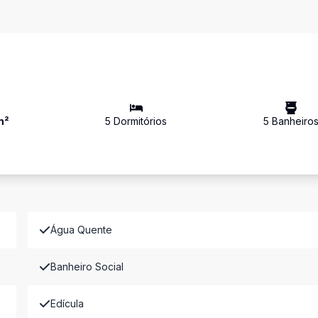
m²
5
Dormitório
s
5
Banheiro
Água Quente
Banheiro Social
Edícula