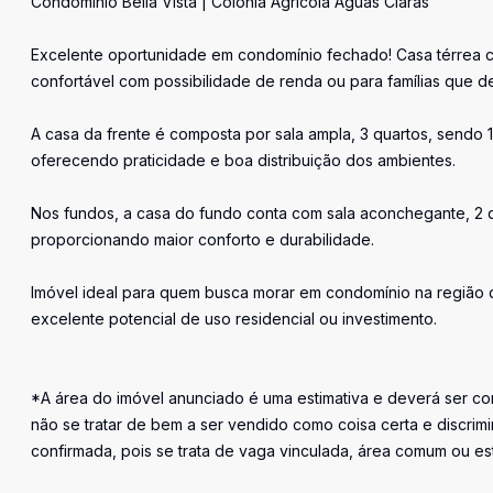
Condomínio Bella Vista | Colônia Agrícola Águas Claras
Excelente oportunidade em condomínio fechado! Casa térrea c
confortável com possibilidade de renda ou para famílias que 
A casa da frente é composta por sala ampla, 3 quartos, sendo 1 
oferecendo praticidade e boa distribuição dos ambientes.
Nos fundos, a casa do fundo conta com sala aconchegante, 2 q
proporcionando maior conforto e durabilidade.
Imóvel ideal para quem busca morar em condomínio na região da
excelente potencial de uso residencial ou investimento.
*A área do imóvel anunciado é uma estimativa e deverá ser con
não se tratar de bem a ser vendido como coisa certa e discr
confirmada, pois se trata de vaga vinculada, área comum ou e