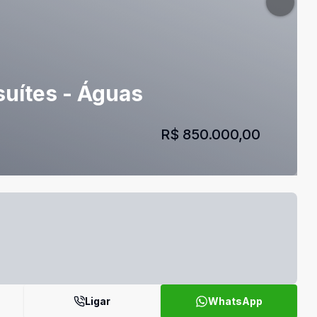
suítes - Águas
R$ 850.000,00
Ligar
WhatsApp