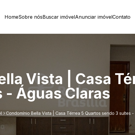
Home
Sobre nós
Buscar imóvel
Anunciar imóvel
Contato
lla Vista | Casa Té
s - Águas Claras
l
Condomínio Bella Vista | Casa Térrea 5 Quartos sendo 3 suítes -