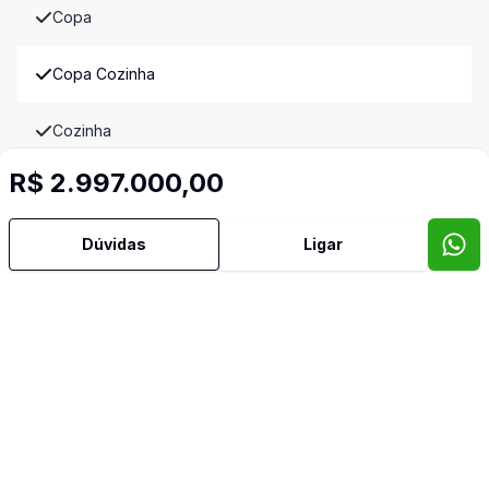
Copa
Copa Cozinha
Cozinha
R$ 2.997.000,00
Cozinha Planejada
Dependência de Empregada
Dúvidas
Ligar
Despensa
Dormitório com Armários
Escritório
Hidromassagem