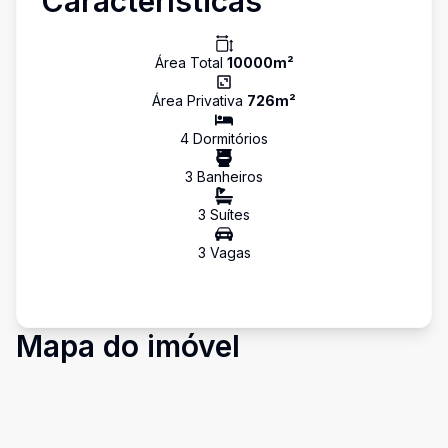
Características
Área Total
10000
m²
Área Privativa
726
m²
4
Dormitório
s
3
Banheiro
s
3
Suíte
s
3
Vaga
s
Mapa do imóvel