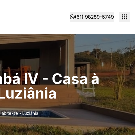
(61) 98289-6749
bá IV - Casa à
Luziânia
abite-se - Luziânia