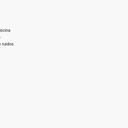
iscina
o
e ruídos