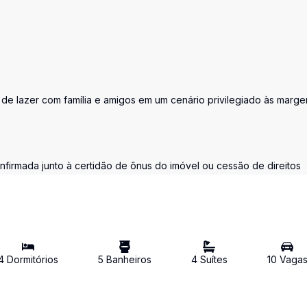
de lazer com família e amigos em um cenário privilegiado às marge
nfirmada junto à certidão de ônus do imóvel ou cessão de direitos
4
Dormitório
s
5
Banheiro
s
4
Suíte
s
10
Vaga