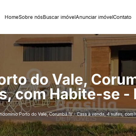
Home
Sobre nós
Buscar imóvel
Anunciar imóvel
Contato
rto do Vale, Corum
s, com Habite-se - 
ndomínio Porto do Vale, Corumbá IV - Casa à venda, 4 suítes, com H