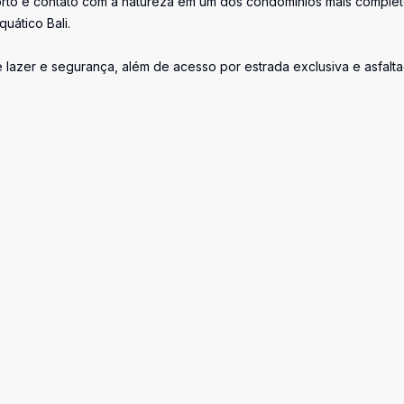
orto e contato com a natureza em um dos condomínios mais comple
uático Bali.
 lazer e segurança, além de acesso por estrada exclusiva e asfalta