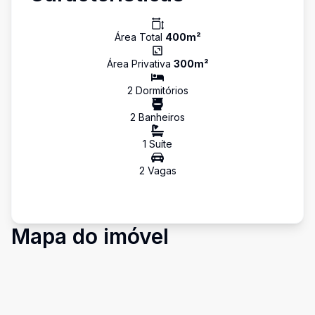
Área Total
400
m²
Área Privativa
300
m²
2
Dormitório
s
2
Banheiro
s
1
Suíte
2
Vaga
s
Mapa do imóvel