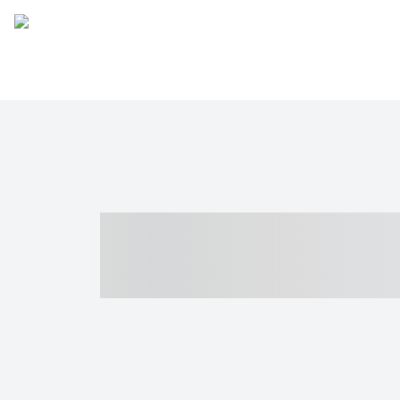
----- ----- -- -
- ------