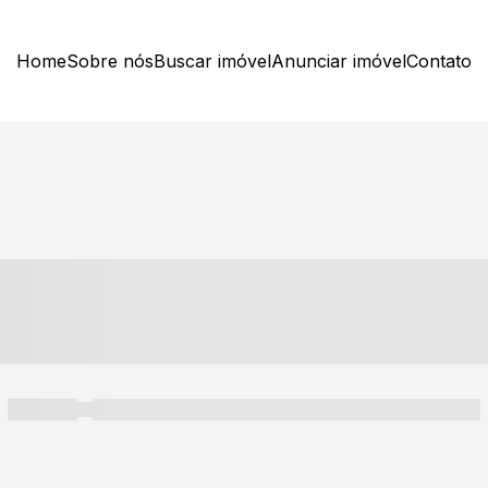
Home
Sobre nós
Buscar imóvel
Anunciar imóvel
Contato
----- ---- ---- -- ----
----- -----
----- ----- -- ------ ---- ---- -- ----- ----- ----- --- ------