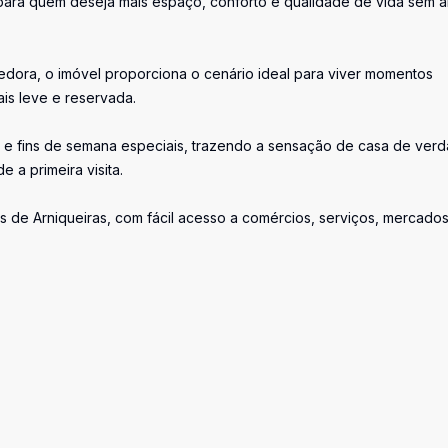
 para quem deseja mais espaço, conforto e qualidade de vida sem a
dora, o imóvel proporciona o cenário ideal para viver momentos
ais leve e reservada.
es e fins de semana especiais, trazendo a sensação de casa de ver
 a primeira visita.
de Arniqueiras, com fácil acesso a comércios, serviços, mercados