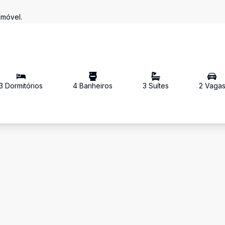
imóvel.
3
Dormitório
s
4
Banheiro
s
3
Suíte
s
2
Vaga