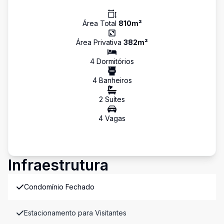
Área Total
810
m²
Área Privativa
382
m²
4
Dormitório
s
4
Banheiro
s
2
Suíte
s
4
Vaga
s
Infraestrutura
Condomínio Fechado
Estacionamento para Visitantes