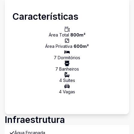
Características
Área Total
800
m²
Área Privativa
600
m²
7
Dormitório
s
7
Banheiro
s
4
Suíte
s
4
Vaga
s
Infraestrutura
Água Encanada