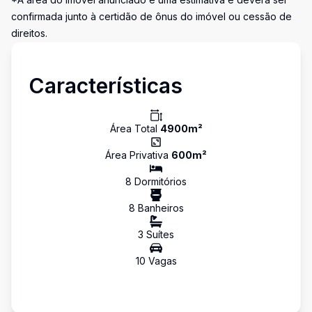
confirmada junto à certidão de ônus do imóvel ou cessão de
direitos.
Características
Área Total
4900
m²
Área Privativa
600
m²
8
Dormitório
s
8
Banheiro
s
3
Suíte
s
10
Vaga
s