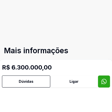
Mais informações
Água Quente
R$ 6.300.000,00
Área de Serviço
Dúvidas
Ligar
Banheiro Social
Churrasqueira