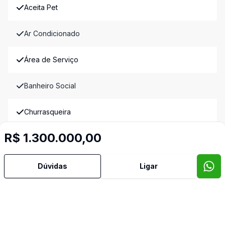
Aceita Pet
Ar Condicionado
Área de Serviço
Banheiro Social
Churrasqueira
R$ 1.300.000,00
Cozinha Planejada
Despensa
Dúvidas
Ligar
Escritório
Lavabo