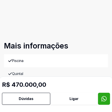
Mais informações
Piscina
Quintal
Video do imóvel
R$ 470.000,00
Imóveis semelhantes
Dúvidas
Ligar
Confira imóveis semelhantes