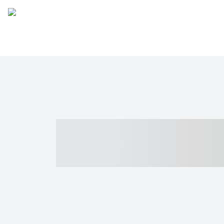
----- ----- -- -
- ------