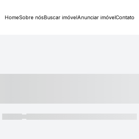
Home
Sobre nós
Buscar imóvel
Anunciar imóvel
Contato
----- ---- ---- -- ----
----- -----
----- ----- -- ------ ---- ---- -- ----- ----- ----- --- ------