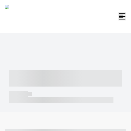
----- ----- -- ------ ---- ---- -- ----- -----
----- --- ------
----- -----
----- ----- -- ------ ---- ---- -- ----- ----- ----- --- ------