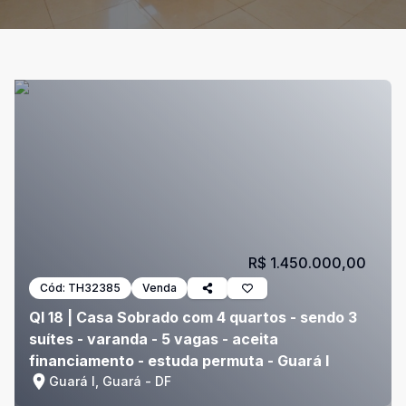
R$ 1.450.000,00
Cód:
TH32385
Venda
QI 18 | Casa Sobrado com 4 quartos - sendo 3
suítes - varanda - 5 vagas - aceita
financiamento - estuda permuta - Guará I
Guará I, Guará - DF