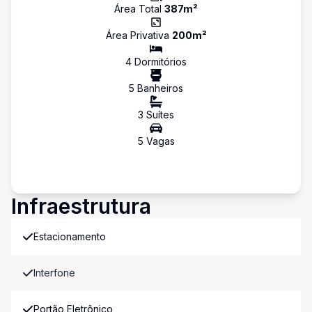
Área Total
387
m²
Área Privativa
200
m²
4
Dormitório
s
5
Banheiro
s
3
Suíte
s
5
Vaga
s
Infraestrutura
Estacionamento
Interfone
Portão Eletrônico