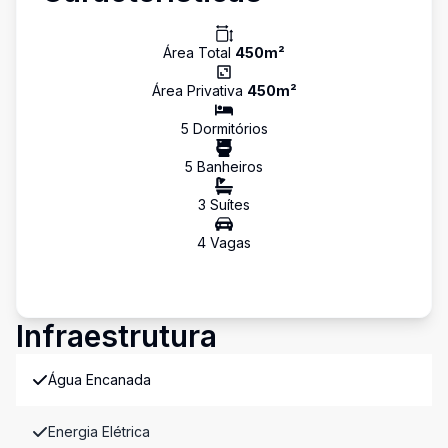
Área Total
450
m²
Área Privativa
450
m²
5
Dormitório
s
5
Banheiro
s
3
Suíte
s
4
Vaga
s
Infraestrutura
Água Encanada
Energia Elétrica