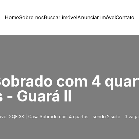
Home
Sobre nós
Buscar imóvel
Anunciar imóvel
Contato
Sobrado com 4 quar
 - Guará II
óvel
QE 38 | Casa Sobrado com 4 quartos - sendo 2 suíte - 3 vagas