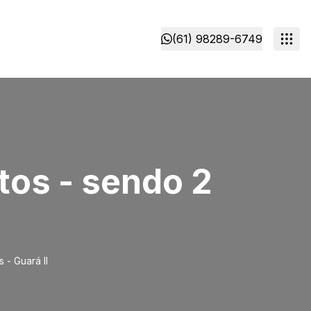
(61) 98289-6749
tos - sendo 2
 - Guará II