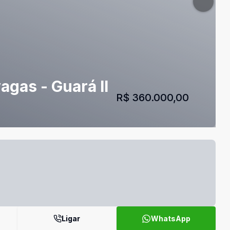
agas - Guará II
R$ 360.000,00
Ligar
WhatsApp