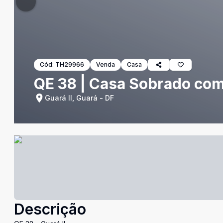
Cód:
TH29966
Venda
Casa
QE 38 | Casa Sobrado com 
Guará II, Guará - DF
Descrição