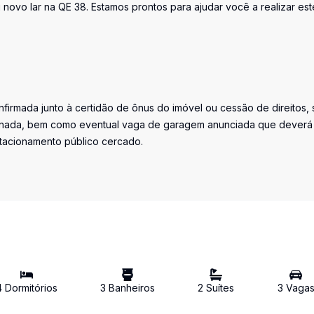
 novo lar na QE 38. Estamos prontos para ajudar você a realizar est
firmada junto à certidão de ônus do imóvel ou cessão de direitos, 
iminada, bem como eventual vaga de garagem anunciada que deverá
stacionamento público cercado.
4
Dormitório
s
3
Banheiro
s
2
Suíte
s
3
Vaga