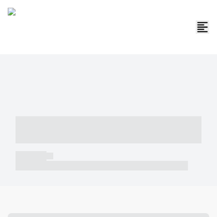
----- ----- -- ------ ---- ---- -- ----- -----
----- --- ------
----- -----
----- ----- -- ------ ---- ---- -- ----- ----- ----- --- ------