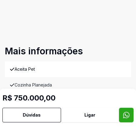
Mais informações
Aceita Pet
Cozinha Planejada
R$ 750.000,00
Sacada
Dúvidas
Ligar
Sala de Jantar
Sala de TV