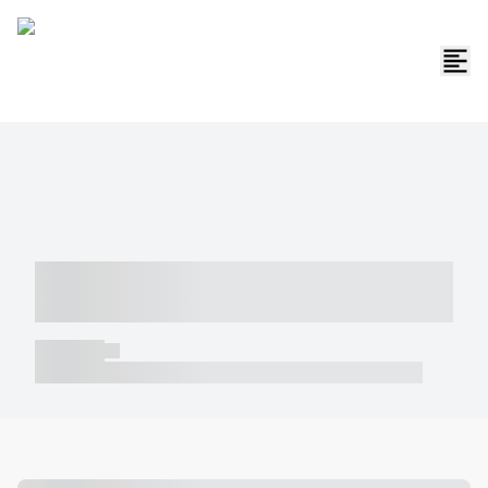
----- ----- -- ------ ---- ---- -- ----- -----
----- --- ------
----- -----
----- ----- -- ------ ---- ---- -- ----- ----- ----- --- ------