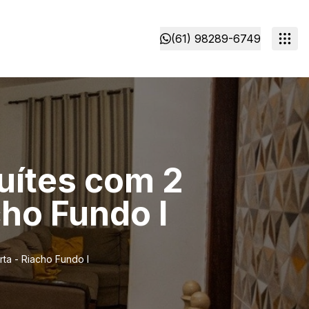
(61) 98289-6749
uítes com 2
ho Fundo I
ta - Riacho Fundo I