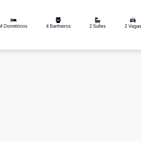
4
Dormitório
s
4
Banheiro
s
2
Suíte
s
2
Vaga