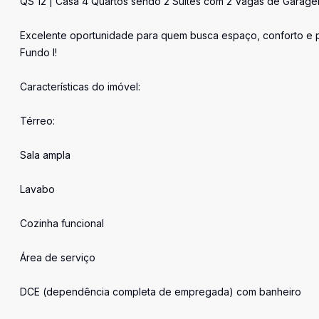
QS 12 | Casa 4 Quartos sendo 2 Suítes com 2 Vagas de Garage
Excelente oportunidade para quem busca espaço, conforto e p
Fundo I!
Características do imóvel:
Térreo:
Sala ampla
Lavabo
Cozinha funcional
Área de serviço
DCE (dependência completa de empregada) com banheiro