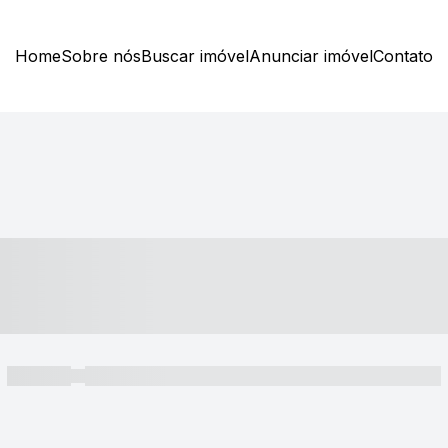
Home
Sobre nós
Buscar imóvel
Anunciar imóvel
Contato
----- ---- ---- -- ----
----- -----
----- ----- -- ------ ---- ---- -- ----- ----- ----- --- ------