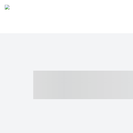
----- ----- -- -
- ------