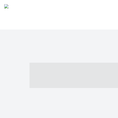
----- ----- -- -
- ------