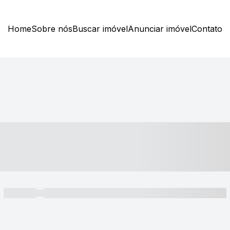
Home
Sobre nós
Buscar imóvel
Anunciar imóvel
Contato
----- ---- ---- -- ----
----- -----
----- ----- -- ------ ---- ---- -- ----- ----- ----- --- ------