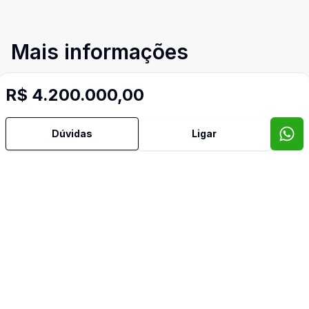
Mais informações
R$ 4.200.000,00
Ar Condicionado
Área de Serviço
Dúvidas
Ligar
Cozinha
Despensa
Dormitório com Armários
Jardim de Inverno
Lavabo