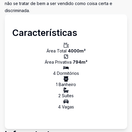
não se tratar de bem a ser vendido como coisa certa e
discriminada.
Características
Área Total
4000
m²
Área Privativa
794
m²
4
Dormitório
s
1
Banheiro
2
Suíte
s
4
Vaga
s