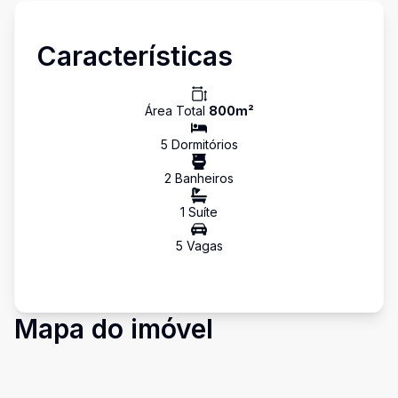
Características
Área Total
800
m²
5
Dormitório
s
2
Banheiro
s
1
Suíte
5
Vaga
s
Mapa do imóvel