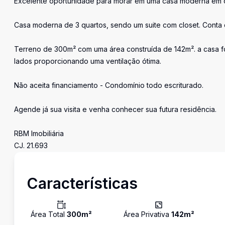
Excelente oportunidade para morar em uma casa moderna em 
Casa moderna de 3 quartos, sendo um suite com closet. Conta c
Terreno de 300m² com uma área construída de 142m². a casa f
lados proporcionando uma ventilação ótima.
Não aceita financiamento - Condomínio todo escriturado.
Agende já sua visita e venha conhecer sua futura residência.
RBM Imobiliária
CJ. 21.693
Características
Área Total
300
m²
Área Privativa
142
m²