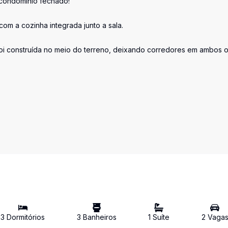
condomínio fechado!
om a cozinha integrada junto a sala.
oi construída no meio do terreno, deixando corredores em ambos 
3
Dormitório
s
3
Banheiro
s
1
Suíte
2
Vaga