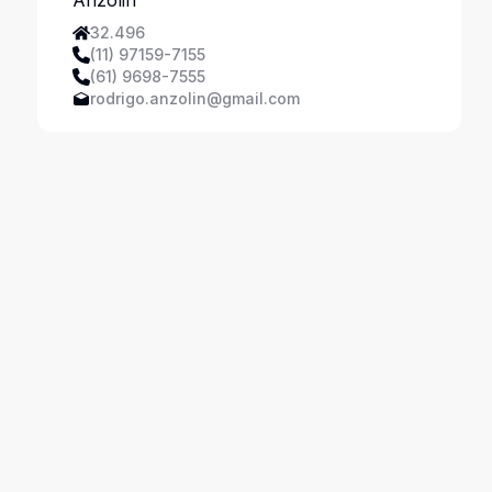
32.496
(11) 97159-7155
(61) 9698-7555
rodrigo.anzolin@gmail.com