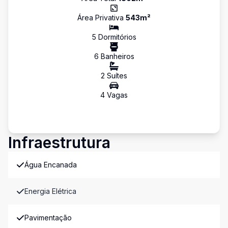
Área Privativa
543
m²
5
Dormitório
s
6
Banheiro
s
2
Suíte
s
4
Vaga
s
Infraestrutura
Água Encanada
Energia Elétrica
Pavimentação